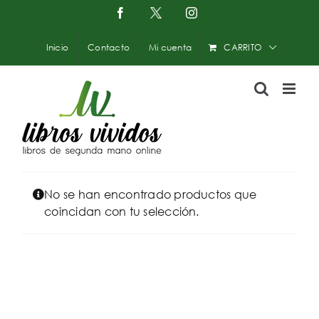
Saltar
Facebook
X
Instagram
-
al
Twitter
contenido
Inicio
Contacto
Mi cuenta
CARRITO
No se han encontrado productos que
coincidan con tu selección.