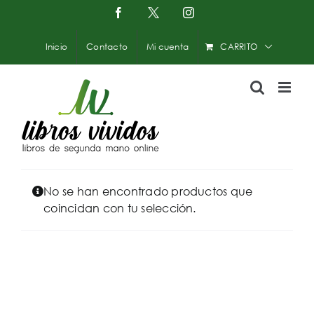
Saltar
Facebook
X
Instagram
-
al
Twitter
contenido
Inicio
Contacto
Mi cuenta
CARRITO
No se han encontrado productos que
coincidan con tu selección.