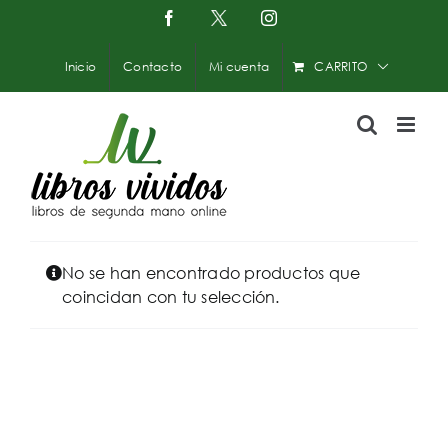
Saltar
Facebook
X
Instagram
-
al
Twitter
contenido
Inicio
Contacto
Mi cuenta
CARRITO
No se han encontrado productos que
coincidan con tu selección.