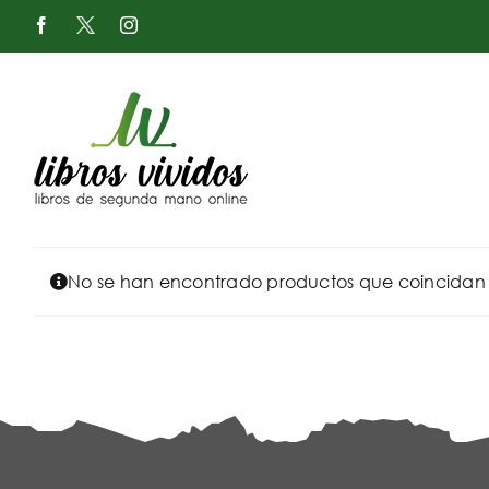
Saltar
Facebook
X
Instagram
al
-
Twitter
contenido
No se han encontrado productos que coincidan c