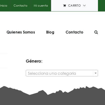
Inicio
Contacto
Mi cuenta
CARRITO
Quienes Somos
Blog
Contacto
Género:

Selecciona una categoría