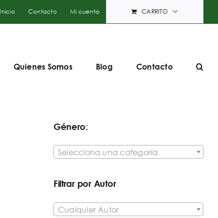
Inicio
Contacto
Mi cuenta
CARRITO
Quienes Somos
Blog
Contacto
Género:

Selecciona una categoría
Filtrar por Autor

Cualquier Autor