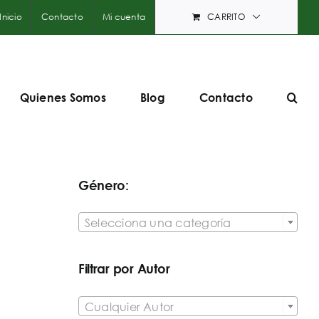
Inicio
Contacto
Mi cuenta
CARRITO
Quienes Somos
Blog
Contacto
Género:

Selecciona una categoría
Filtrar por Autor

Cualquier Autor