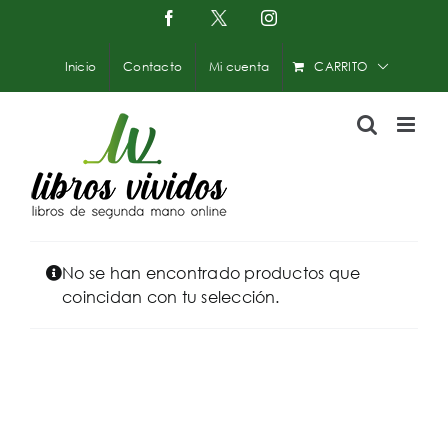
Saltar
Facebook
X
Instagram
-
al
Twitter
contenido
Inicio
Contacto
Mi cuenta
CARRITO
No se han encontrado productos que
coincidan con tu selección.