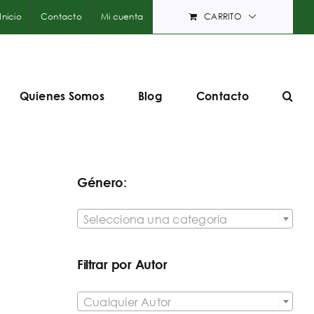
Inicio
Contacto
Mi cuenta
CARRITO
Quienes Somos
Blog
Contacto
Género:

Selecciona una categoría
Filtrar por Autor

Cualquier Autor