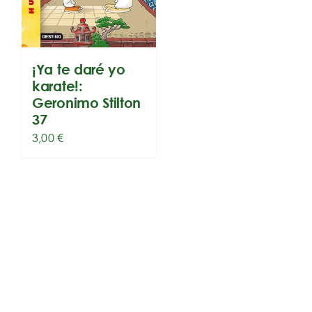
¡Ya te daré yo
karate!:
Geronimo Stilton
37
3,00
€