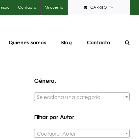
Inicio
Contacto
Mi cuenta
CARRITO
Quienes Somos
Blog
Contacto
Género:

Selecciona una categoría
Filtrar por Autor

Cualquier Autor