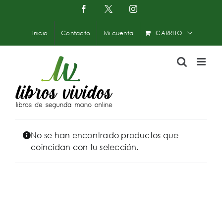
Saltar
Facebook
X
Instagram
-
al
Twitter
contenido
Inicio
Contacto
Mi cuenta
CARRITO
No se han encontrado productos que
coincidan con tu selección.