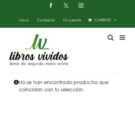
Saltar
Facebook
X
Instagram
-
al
Twitter
contenido
Inicio
Contacto
Mi cuenta
CARRITO
No se han encontrado productos que
coincidan con tu selección.