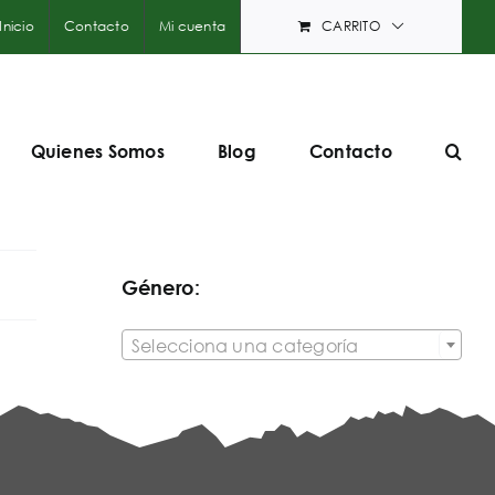
Inicio
Contacto
Mi cuenta
CARRITO
Quienes Somos
Blog
Contacto
Género:

Selecciona una categoría