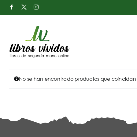
Saltar
Facebook
X
Instagram
al
-
Twitter
contenido
No se han encontrado productos que coincidan c