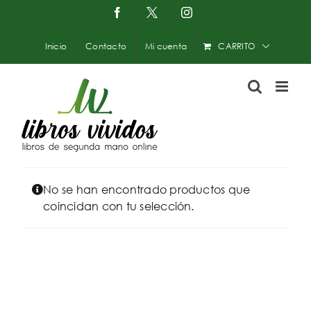
Saltar
Facebook
X
Instagram
-
al
Twitter
contenido
Inicio
Contacto
Mi cuenta
CARRITO
No se han encontrado productos que
coincidan con tu selección.