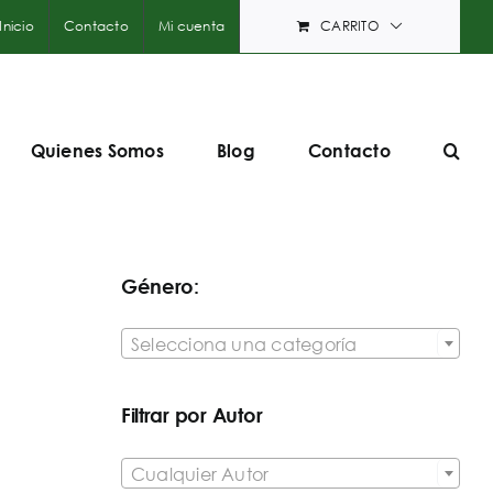
Inicio
Contacto
Mi cuenta
CARRITO
Quienes Somos
Blog
Contacto
Género:

Selecciona una categoría
Filtrar por Autor

Cualquier Autor