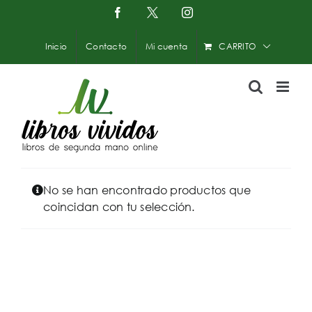
Saltar
Facebook
X
Instagram
-
al
Twitter
contenido
Inicio
Contacto
Mi cuenta
CARRITO
No se han encontrado productos que
coincidan con tu selección.