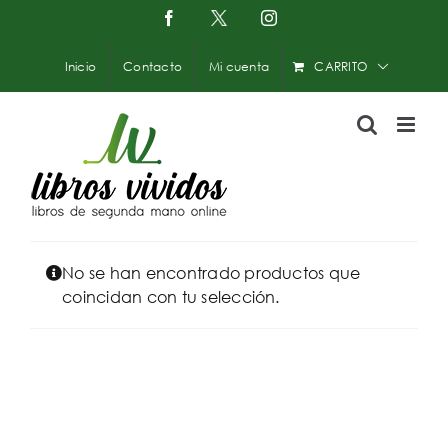
Saltar
Facebook
X
Instagram
-
al
Twitter
contenido
Inicio
Contacto
Mi cuenta
CARRITO
No se han encontrado productos que
coincidan con tu selección.