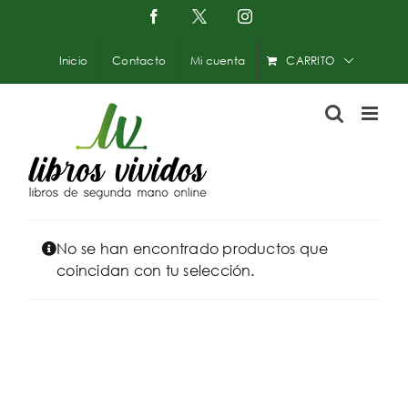
Saltar
Facebook
X
Instagram
-
al
Twitter
contenido
Inicio
Contacto
Mi cuenta
CARRITO
No se han encontrado productos que
coincidan con tu selección.