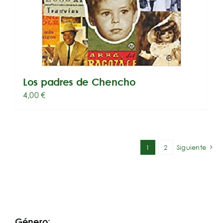
Los padres de Chencho
4,00
€
1
2
Siguiente
Género: