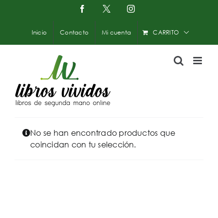
Saltar
Facebook
X
Instagram
-
al
Twitter
contenido
Inicio
Contacto
Mi cuenta
CARRITO
No se han encontrado productos que
coincidan con tu selección.