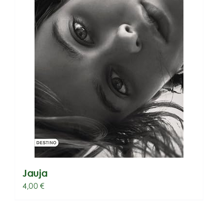
Jauja
4,00
€