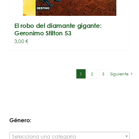
El robo del diamante gigante:
Geronimo Stilton 53
3,00
€
1
2
3
Siguiente
Género:

Selecciona una categoría