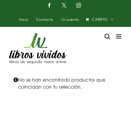
Saltar
Facebook
X
Instagram
-
al
Twitter
contenido
Inicio
Contacto
Mi cuenta
CARRITO
No se han encontrado productos que
coincidan con tu selección.