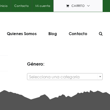
Inicio
Contacto
Mi cuenta
CARRITO
Quienes Somos
Blog
Contacto
Género:

Selecciona una categoría