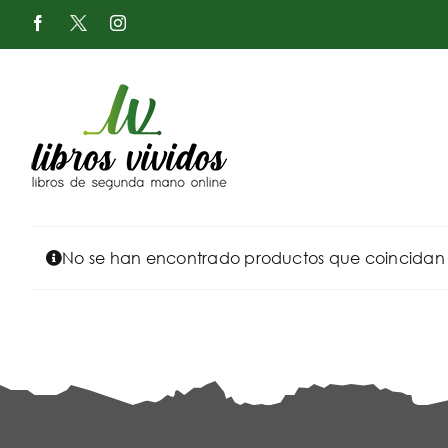
Saltar
Facebook
X
Instagram
al
-
Twitter
contenido
No se han encontrado productos que coincidan c