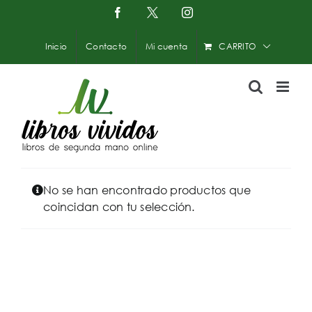
Saltar
Facebook
X
Instagram
-
al
Twitter
contenido
Inicio
Contacto
Mi cuenta
CARRITO
No se han encontrado productos que
coincidan con tu selección.