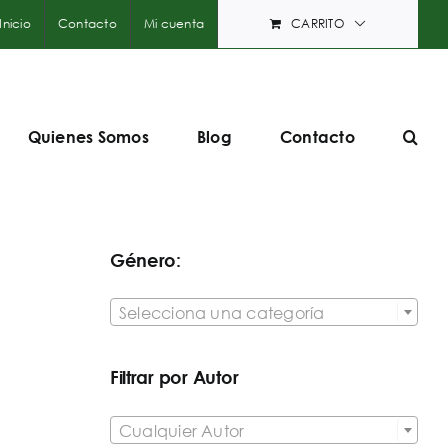
Inicio
Contacto
Mi cuenta
CARRITO
Quienes Somos
Blog
Contacto
Género:

Selecciona una categoría
Filtrar por Autor

Cualquier Autor