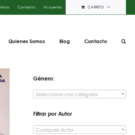
Inicio
Contacto
Mi cuenta
CARRITO
Quienes Somos
Blog
Contacto
Género:

Selecciona una categoría
Filtrar por Autor

Cualquier Autor