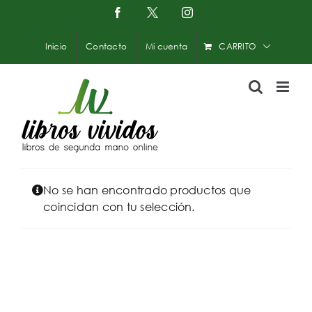
Saltar
Facebook
X
Instagram
-
al
Twitter
contenido
Inicio
Contacto
Mi cuenta
CARRITO
No se han encontrado productos que
coincidan con tu selección.