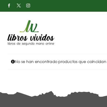
Saltar
Facebook
X
Instagram
al
-
Twitter
contenido
No se han encontrado productos que coincidan c