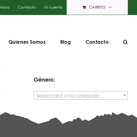
Inicio
Contacto
Mi cuenta
CARRITO
Quienes Somos
Blog
Contacto
Género:

Selecciona una categoría