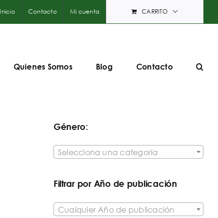
Inicio
Contacto
Mi cuenta
CARRITO
Quienes Somos
Blog
Contacto
Género:

Selecciona una categoría
Filtrar por Año de publicación

Cualquier Año de publicación