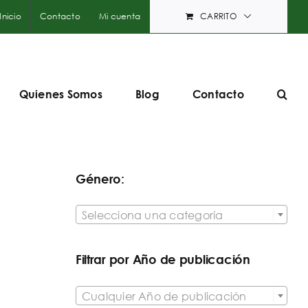
Inicio
Contacto
Mi cuenta
CARRITO
Quienes Somos
Blog
Contacto
Género:

Selecciona una categoría
Filtrar por Año de publicación

Cualquier Año de publicación