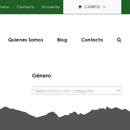
Inicio
Contacto
Mi cuenta
CARRITO
Quienes Somos
Blog
Contacto
Género:

Selecciona una categoría