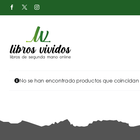
Saltar
Facebook
X
Instagram
al
-
Twitter
contenido
No se han encontrado productos que coincidan c