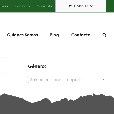
Inicio
Contacto
Mi cuenta
CARRITO
Quienes Somos
Blog
Contacto
Género:

Selecciona una categoría