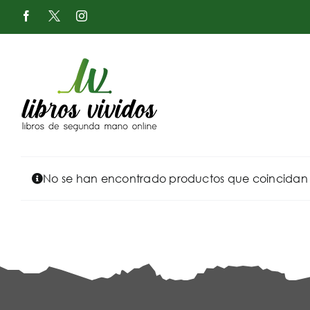
Saltar
Facebook
X
Instagram
al
-
Twitter
contenido
No se han encontrado productos que coincidan c