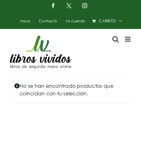
Saltar
Facebook
X
Instagram
-
al
Twitter
contenido
Inicio
Contacto
Mi cuenta
CARRITO
No se han encontrado productos que
coincidan con tu selección.