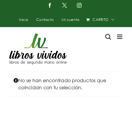
Saltar
Facebook
X
Instagram
-
al
Twitter
contenido
Inicio
Contacto
Mi cuenta
CARRITO
No se han encontrado productos que
coincidan con tu selección.