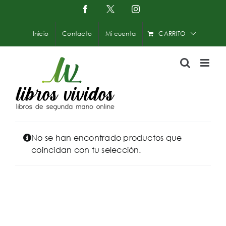
Saltar
Facebook
X
Instagram
-
al
Twitter
contenido
Inicio
Contacto
Mi cuenta
CARRITO
No se han encontrado productos que
coincidan con tu selección.