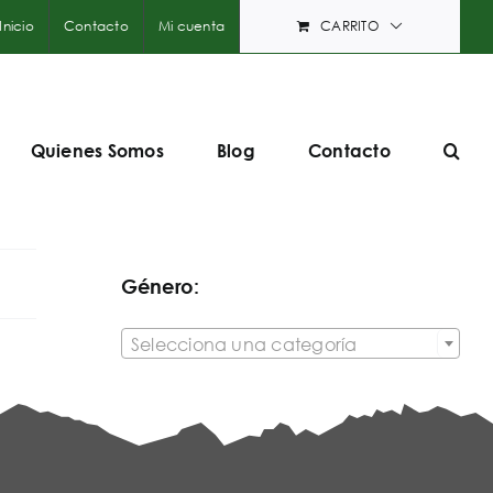
Inicio
Contacto
Mi cuenta
CARRITO
Quienes Somos
Blog
Contacto
Género:

Selecciona una categoría