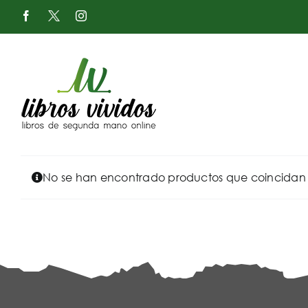
Saltar
Facebook
X
Instagram
al
-
Twitter
contenido
No se han encontrado productos que coincidan c