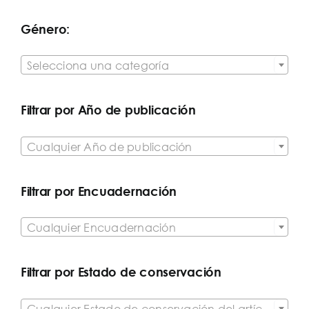
Género:

Selecciona una categoría
Filtrar por Año de publicación

Cualquier Año de publicación
Filtrar por Encuadernación

Cualquier Encuadernación
Filtrar por Estado de conservación

Cualquier Estado de conservación del artículo