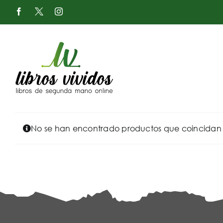
Saltar
Facebook
X
Instagram
al
-
Twitter
contenido
No se han encontrado productos que coincidan c