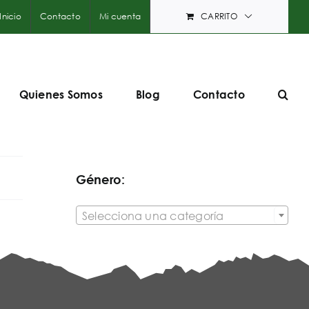
Inicio
Contacto
Mi cuenta
CARRITO
Quienes Somos
Blog
Contacto
Género:

Selecciona una categoría