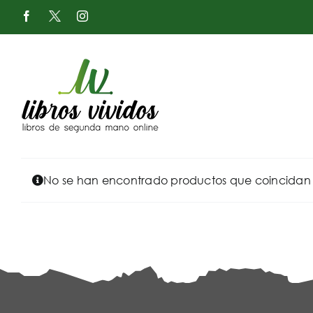
Saltar
Facebook
X
Instagram
al
-
Twitter
contenido
No se han encontrado productos que coincidan c