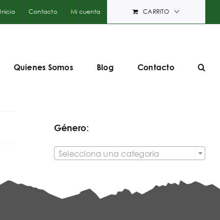
Inicio
Contacto
Mi cuenta
CARRITO
Quienes Somos
Blog
Contacto
Género:

Selecciona una categoría