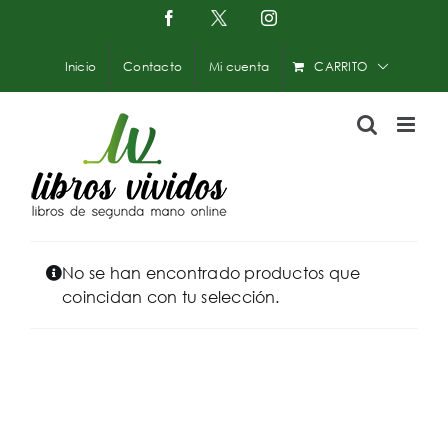
Saltar
Facebook
X
Instagram
-
al
Twitter
contenido
Inicio
Contacto
Mi cuenta
CARRITO
No se han encontrado productos que
coincidan con tu selección.