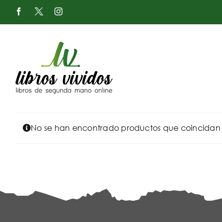
Saltar
Facebook
X
Instagram
al
-
Twitter
contenido
No se han encontrado productos que coincidan c