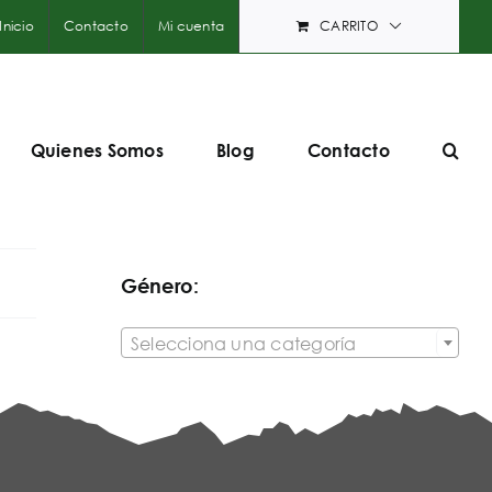
Inicio
Contacto
Mi cuenta
CARRITO
Quienes Somos
Blog
Contacto
Género:

Selecciona una categoría