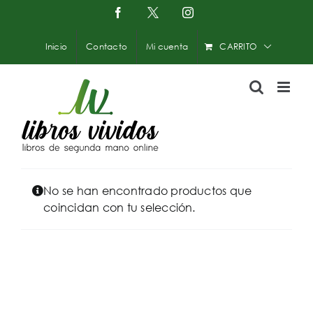
Saltar
Facebook
X
Instagram
-
al
Twitter
contenido
Inicio
Contacto
Mi cuenta
CARRITO
No se han encontrado productos que
coincidan con tu selección.