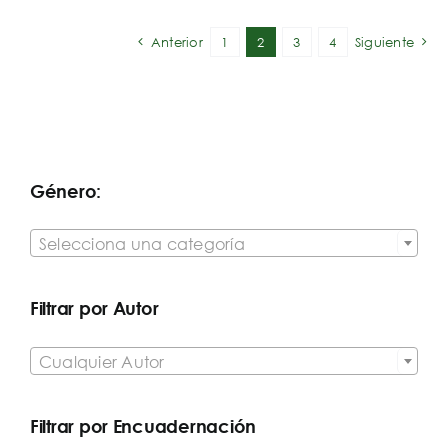
Anterior
1
2
3
4
Siguiente
Género:

Selecciona una categoría
Filtrar por Autor

Cualquier Autor
Filtrar por Encuadernación