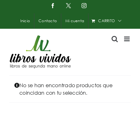
Saltar
Facebook
X
Instagram
-
al
Twitter
contenido
Inicio
Contacto
Mi cuenta
CARRITO
No se han encontrado productos que
coincidan con tu selección.