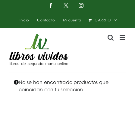
Saltar
Facebook
X
Instagram
-
al
Twitter
contenido
Inicio
Contacto
Mi cuenta
CARRITO
No se han encontrado productos que
coincidan con tu selección.